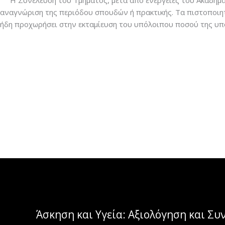
Η Συνέλευση του Τμήματος, μετά από ενέργειες του Ακαδημα
αναγνώριση της περιόδου σπουδών ή πρακτικής. Τα πιστοποιη
ήδη προχωρήσει στην εκταμίευση του υπόλοιπου ποσού της υπο
Άσκηση και Υγεία: Αξιολόγηση και Σ