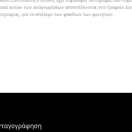
ϊκού Συντονιστή ο οποίος έχει παραλάβει αντίγραφα των πα
τικά αυτών των αναγνωρίσεων αποστέλλονται στο Γραφείο Διε
τροφίας, για το κλείσιμο των φακέλων των φοιτητών.
υνταγογράφηση