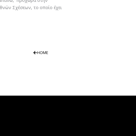
ραπάνω, προχωρά στην
θνών Σχέσεων, το οποίο έχει
HOME